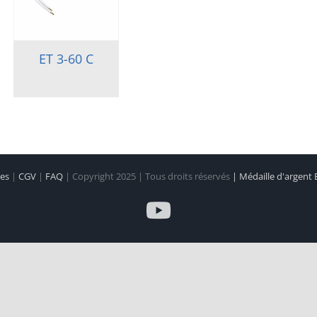
ET 3-60 C
les
|
CGV
|
FAQ
| Copyright 2025 | Tous droits réservés
| Médaille d'argent
YouTube