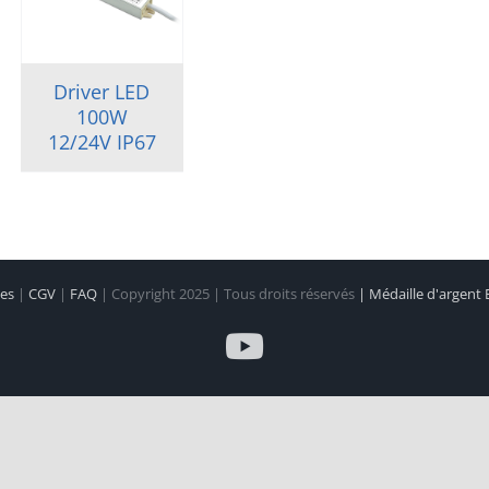
Driver LED
100W
12/24V IP67
les
|
CGV
|
FAQ
| Copyright 2025 | Tous droits réservés
| Médaille d'argent
YouTube