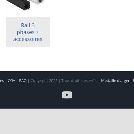
Rail 3
phases +
accessoires
les
|
CGV
|
FAQ
| Copyright 2025 | Tous droits réservés
| Médaille d'argent
YouTube