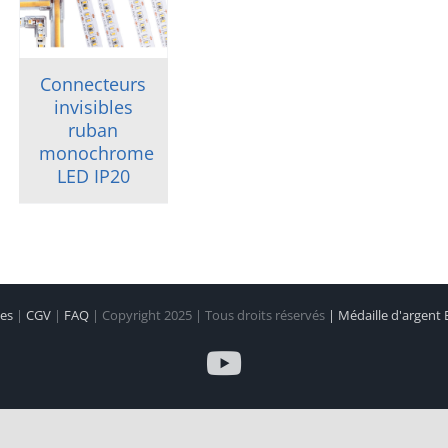
Connecteurs
invisibles
ruban
monochrome
LED IP20
les
|
CGV
|
FAQ
| Copyright 2025 | Tous droits réservés
| Médaille d'argent
YouTube