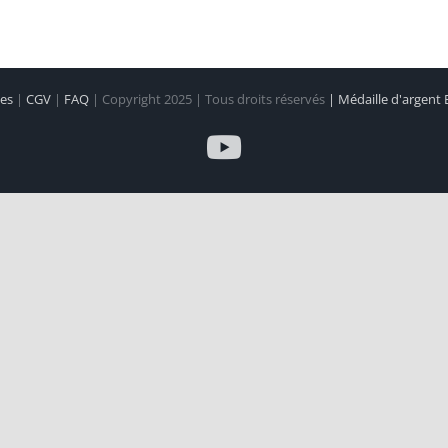
les
|
CGV
|
FAQ
| Copyright 2025 | Tous droits réservés
| Médaille d'argent
YouTube