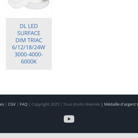
DL LED
SURFACE
DIM TRIAC
6/12/18/24W
3000-4000-
6000K
les
|
CGV
|
FAQ
| Copyright 2025 | Tous droits réservés
| Médaille d'argent
YouTube