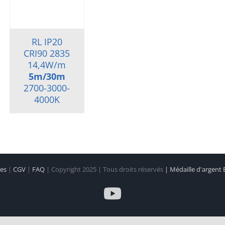
RL IP20
CRI90 2835
14,4W/m
5m/30m
2700-3000-
4000K
les
|
CGV
|
FAQ
| Copyright 2025 | Tous droits réservés
| Médaille d'argent
YouTube