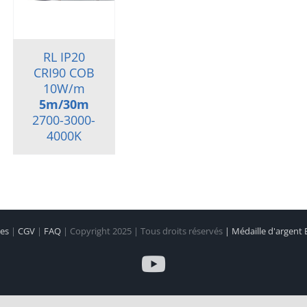
RL IP20
CRI90 COB
10W/m
5m/30m
2700-3000-
4000K
les
|
CGV
|
FAQ
| Copyright 2025 | Tous droits réservés
| Médaille d'argent
YouTube