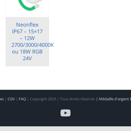
Neonflex
IP67 – 15×17
– 12W
2700/3000/4000K
ou 18W RGB
24V
les
|
CGV
|
FAQ
| Copyright 2025 | Tous droits réservés
| Médaille d'argent
YouTube