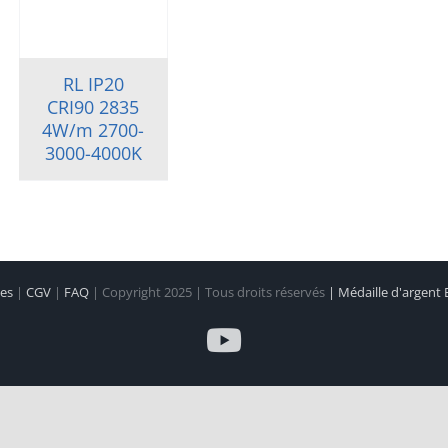
RL IP20
CRI90 2835
4W/m 2700-
3000-4000K
les
|
CGV
|
FAQ
| Copyright 2025 | Tous droits réservés
| Médaille d'argent
YouTube