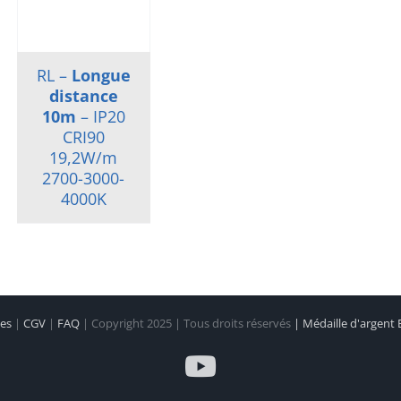
RL –
Longue
distance
10m
– IP20
CRI90
19,2W/m
2700-3000-
4000K
les
|
CGV
|
FAQ
| Copyright 2025 | Tous droits réservés
| Médaille d'argent
YouTube