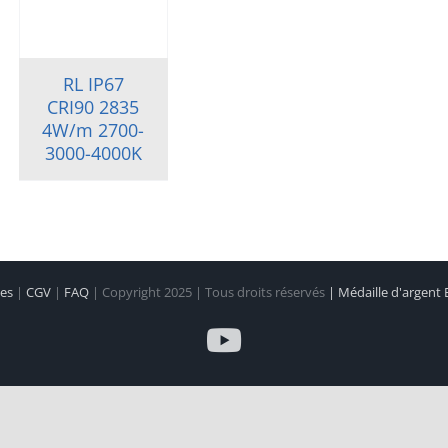
RL IP67
CRI90 2835
4W/m 2700-
3000-4000K
les
|
CGV
|
FAQ
| Copyright 2025 | Tous droits réservés
| Médaille d'argent
YouTube