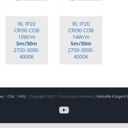
RL IP20
RL IP20
CRI90 COB
CRI90 COB
10W/m
14W/m
5m/30m
5m/30m
2700-3000-
2700-3000-
4000K
4000K
les
|
CGV
|
FAQ
| Copyright 2025 | Tous droits réservés
| Médaille d'argent
YouTube