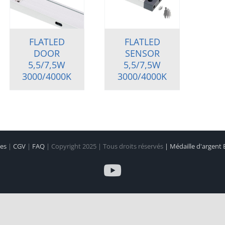
FLATLED
FLATLED
DOOR
SENSOR
5,5/7,5W
5,5/7,5W
3000/4000K
3000/4000K
les
|
CGV
|
FAQ
| Copyright 2025 | Tous droits réservés
| Médaille d'argent
YouTube