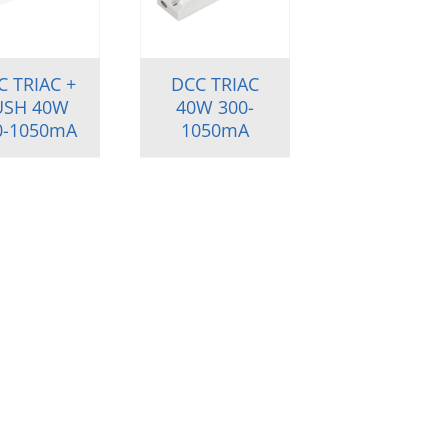
C TRIAC +
DCC TRIAC
USH 40W
40W 300-
0-1050mA
1050mA