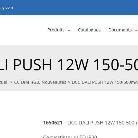
ting.com
Produits
Catalogues
Documents
LI PUSH 12W 150-5
cueil
>
CC DIM IP20
,
Nouveautés
>
DCC DALI PUSH 12W 150-500mA
1650621
– DCC DALI PUSH 12W 150-500
Convertisseur LED IP20