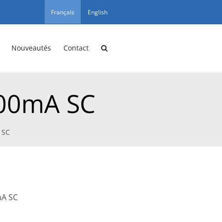
Français
English
Nouveautés
Contact
00mA SC
 SC
mA SC