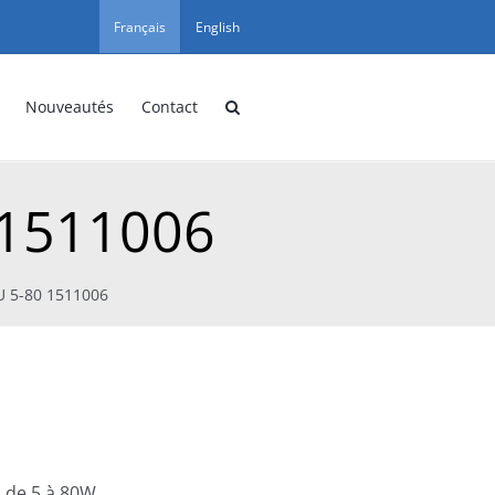
Français
English
Nouveautés
Contact
 1511006
U 5-80 1511006
o de 5 à 80W