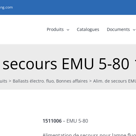
ting.com
Produits
Catalogues
Documents
e secours EMU 5-80
uits
>
Ballasts électro. fluo
,
Bonnes affaires
>
Alim. de secours EM
1511006
– EMU 5-80
Alimentation de secours pour lampe flu