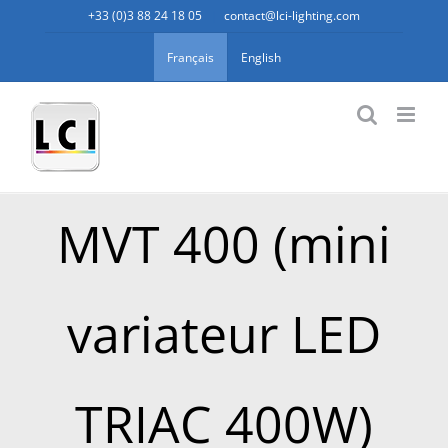
Passer
+33 (0)3 88 24 18 05
|
contact@lci-lighting.com
au
Français
English
contenu
MVT 400 (mini
variateur LED
TRIAC 400W)