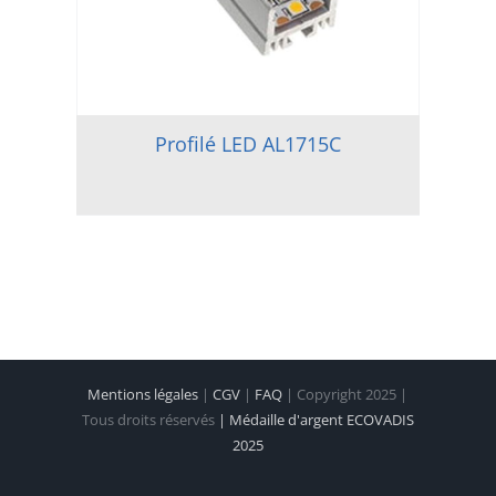
Profilé LED AL1715C
Mentions légales
|
CGV
|
FAQ
| Copyright 2025 |
Tous droits réservés
| Médaille d'argent ECOVADIS
2025