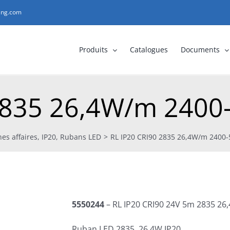
ting.com
Produits
Catalogues
Documents
 2835 26,4W/m 2400
es affaires
,
IP20
,
Rubans LED
>
RL IP20 CRI90 2835 26,4W/m 2400
5550244
– RL IP20 CRI90 24V 5m 2835 
Ruban LED 2835, 26,4W IP20