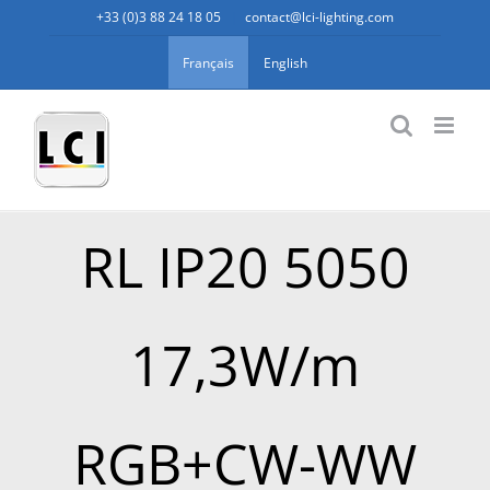
Passer
+33 (0)3 88 24 18 05
|
contact@lci-lighting.com
au
Français
English
contenu
RL IP20 5050
17,3W/m
RGB+CW-WW