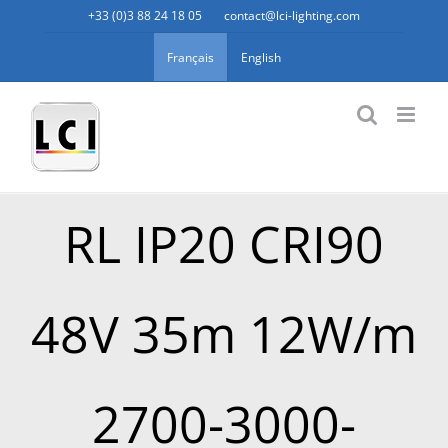
Passer
+33 (0)3 88 24 18 05
|
contact@lci-lighting.com
au
Français
English
contenu
RL IP20 CRI90
48V 35m 12W/m
2700-3000-