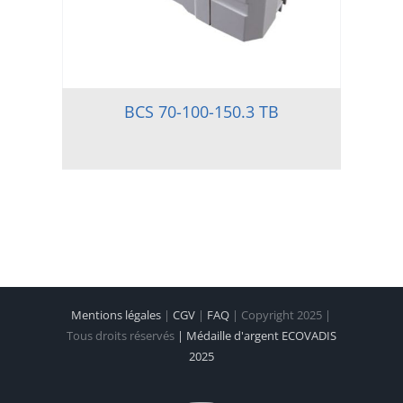
BCS 70-100-150.3 TB
Mentions légales
|
CGV
|
FAQ
| Copyright 2025 |
Tous droits réservés
| Médaille d'argent ECOVADIS
2025