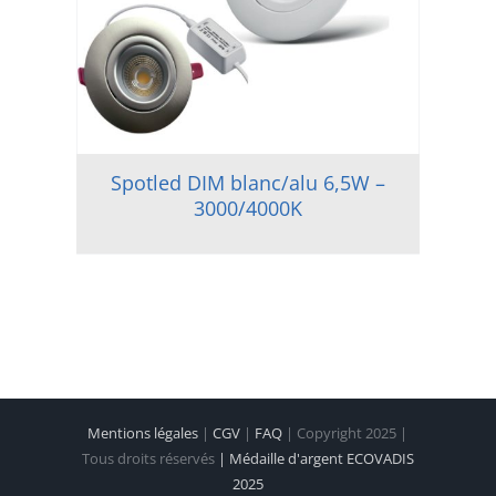
Spotled DIM blanc/alu 6,5W –
3000/4000K
Mentions légales
|
CGV
|
FAQ
| Copyright 2025 |
Tous droits réservés
| Médaille d'argent ECOVADIS
2025