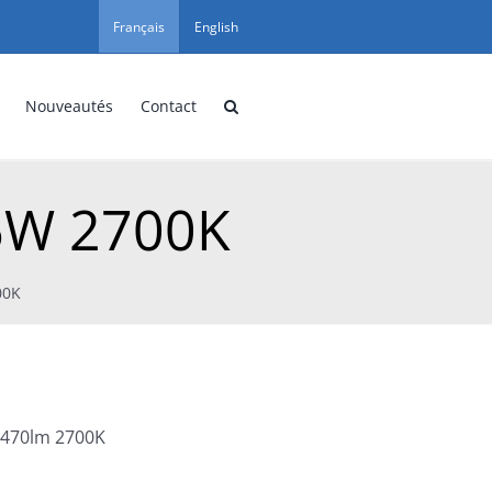
Français
English
Nouveautés
Contact
6W 2700K
00K
 470lm 2700K