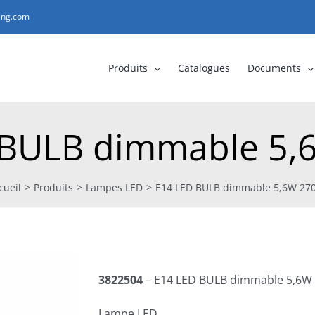
ting.com
Produits
Catalogues
Documents
 BULB dimmable 5,
cueil
>
Produits
>
Lampes LED
>
E14 LED BULB dimmable 5,6W 27
3822504
– E14 LED BULB dimmable 5,6W
Lampe LED