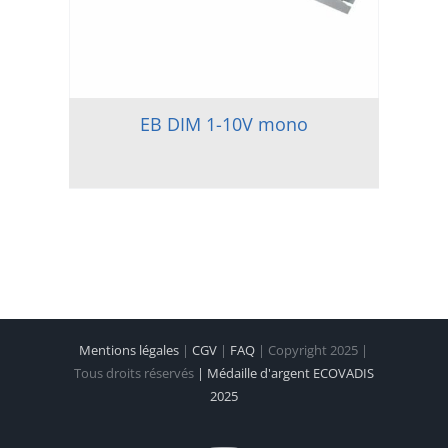
EB DIM 1-10V mono
Mentions légales
|
CGV
|
FAQ
| Copyright 2025 |
Tous droits réservés
| Médaille d'argent ECOVADIS
2025