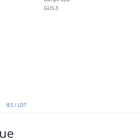
GU5.3
IES / LDT
que