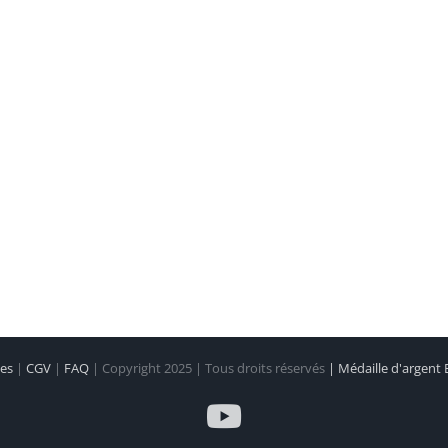
les
|
CGV
|
FAQ
| Copyright 2025 | Tous droits réservés
| Médaille d'argent
YouTube