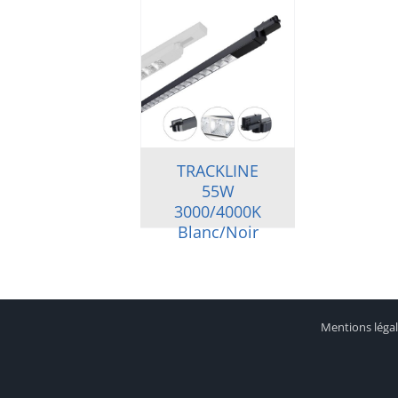
TRACKLINE
55W
3000/4000K
Blanc/Noir
Mentions léga