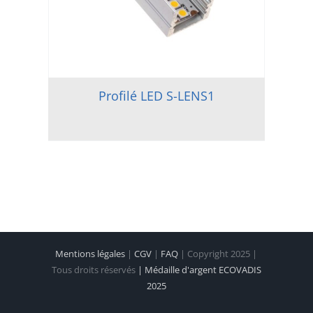
Profilé LED S-LENS1
Mentions légales
|
CGV
|
FAQ
| Copyright 2025 |
Tous droits réservés
| Médaille d'argent ECOVADIS
2025