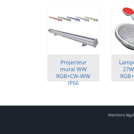
Projecteur
Lampe
mural WW
27W
RGB+CW-WW
RGB
IP66
Mentions léga