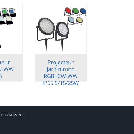
teur
Projecteur
W-WW
jardin rond
5
RGB+CW-WW
IP65 9/15/25W
 ECOVADIS 2025