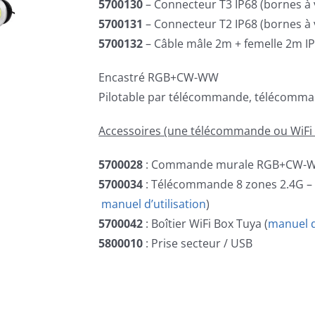
5700130
– Connecteur T3 IP68 (bornes à 
5700131
– Connecteur T2 IP68 (bornes à 
5700132
– Câble mâle 2m + femelle 2m I
Encastré RGB+CW-WW
Pilotable par télécommande, télécomm
Accessoires (une télécommande ou WiFi B
5700028
: Commande murale RGB+CW-W
5700034
: Télécommande 8 zones 2.4G 
manuel d’utilisation
)
5700042
: Boîtier WiFi Box Tuya (
manuel d
5800010
: Prise secteur / USB