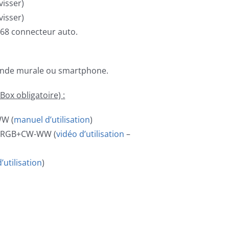
visser)
visser)
P68 connecteur auto.
ande murale ou smartphone.
ox obligatoire) :
W (
manuel d’utilisation
)
– RGB+CW-WW (
vidéo d’utilisation
–
’utilisation
)