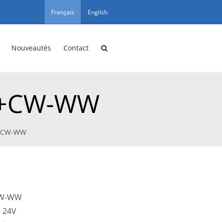
Français
English
Nouveautés
Contact
GB+CW-WW
B+CW-WW
+CW-WW
– 24V