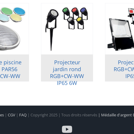
 piscine
Projecteur
Projec
 PAR56
jardin rond
RGB+C
+CW-WW
RGB+CW-WW
IP6
IP65 6W
les
|
CGV
|
FAQ
| Copyright 2025 | Tous droits réservés
| Médaille d'argent
YouTube