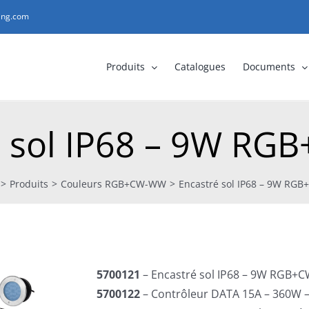
ting.com
Produits
Catalogues
Documents
é sol IP68 – 9W R
>
Produits
>
Couleurs RGB+CW-WW
>
Encastré sol IP68 – 9W RG
5700121
– Encastré sol IP68 – 9W RGB
5700122
– Contrôleur DATA 15A – 360W 